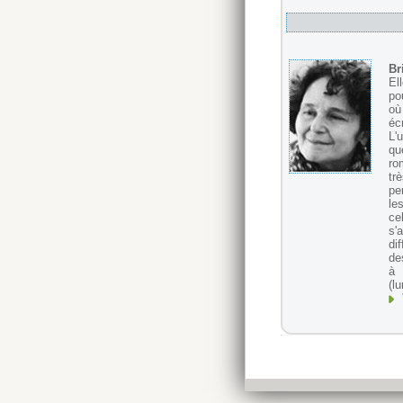
Br
El
po
où
éc
L'
qu
ro
tr
pe
le
ce
s'
di
de
à 
(l