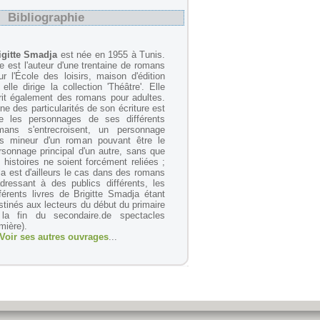
Bibliographie
igitte Smadja
est née en 1955 à Tunis.
le est l'auteur d'une trentaine de romans
ur l'École des loisirs, maison d'édition
 elle dirige la collection 'Théâtre'. Elle
rit également des romans pour adultes.
une des particularités de son écriture est
e les personnages de ses différents
mans s'entrecroisent, un personnage
ès mineur d'un roman pouvant être le
rsonnage principal d'un autre, sans que
s histoires ne soient forcément reliées ;
la est d'ailleurs le cas dans des romans
adressant à des publics différents, les
fférents livres de Brigitte Smadja étant
stinés aux lecteurs du début du primaire
la fin du secondaire.de spectacles
umière).
Voir ses autres ouvrages
...