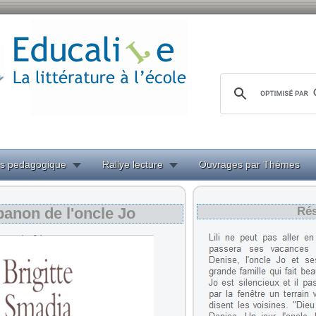
es pedagogique
Rallye lecture
Ouvrages par Thèmes
banon de l'oncle Jo
Ré